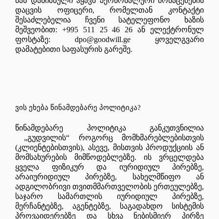
მას დანიშნული ჰყავს პერსონალური მონაცემების
დაცვის ოფიცერი, რომელთან კონტაქტი
შესაძლებელია ჩვენი სატელეფონო ხაზის
მეშვეობით: +995 511 25 46 26 ან ელექტრონულ
ფოსტაზე: dpo@goodwill.ge ყოველგვარი
დამატებითი საფასურის გარეშე.
ვის
ეხება
წინამდებარე
პოლიტიკა
?
წინამდებარე
პოლიტიკა განკუთვნილია
„
გუდვილის“ როგორც მომხმარებლებისთვის
(კლიენტებისთვის), ასევე, მისთვის პროდუქციის ან
მომსახურების მიმწოდებლებზე. ის ვრცელდება
ყველა ფიზიკურ
და
იურიდიულ
პირებზე
,
არაიურიდიულ
პირებზე
,
სახელმწიფო
ან
ადგილობრივი
თვითმმართველობის
ერთეულებზე
,
საჯარო
სამართლის
იურიდიულ
პირებზე
,
მერჩანტებზე
,
აგენტებზე
,
საგადახდო
სისტემის
პროვაიდერებზე
და
სხვა
ნებისმიერ
პირზე